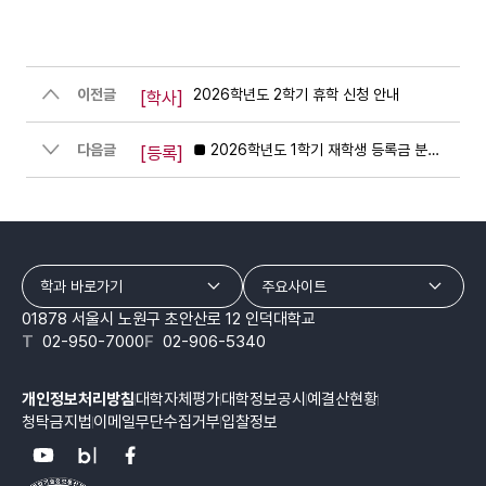
이전글
2026학년도 2학기 휴학 신청 안내
[학사]
다음글
■ 2026학년도 1학기 재학생 등록금 분할납부[3회차] 안내
[등록]
학과 바로가기
주요사이트
01878 서울시 노원구 초안산로 12 인덕대학교
T
02-950-7000
F
02-906-5340
개인정보처리방침
대학자체평가
대학정보공시
예결산현황
청탁금지법
이메일무단수집거부
입찰정보