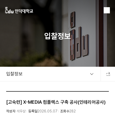
MENU
입찰정보
입찰정보
공유하
[고숙련] X-MEDIA 컴플렉스 구축 공사(인테리어공사)
작성자
석우상
등록일
2026.05.07
조회수
282