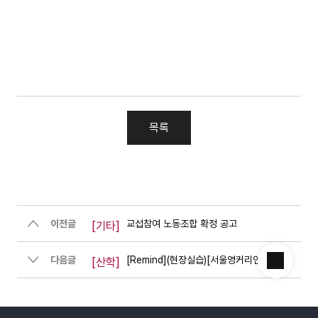
목록
이전글
교섭참여 노동조합 확정 공고
[기타]
다음글
[Remind](현장실습)[서울영커리언스] 2026 인턴십(현장실습) (여름,가을학기) 참가학생 모집안내
[산학]