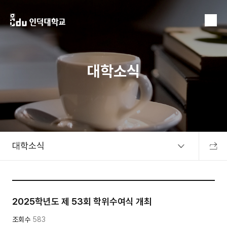
MENU
대학소식
대학소식
공유하
2025학년도 제 53회 학위수여식 개최
조회수
583