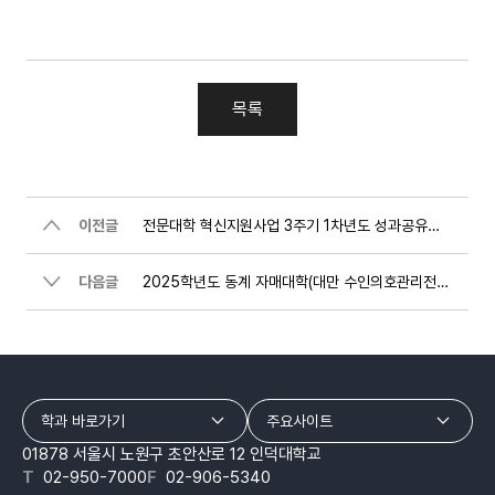
목록
이전글
전문대학 혁신지원사업 3주기 1차년도 성과공유회 및 우수성과 전시회 개최 안내
다음글
2025학년도 동계 자매대학(대만 수인의호관리전문대학) 단기연수단 입국 및 개강식
학과 바로가기
주요사이트
01878 서울시 노원구 초안산로 12 인덕대학교
T
02-950-7000
F
02-906-5340