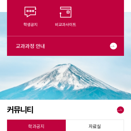
학생공지
비교과사이트
교과과정 안내
커뮤니티
더
보
기
학과공지
자료실