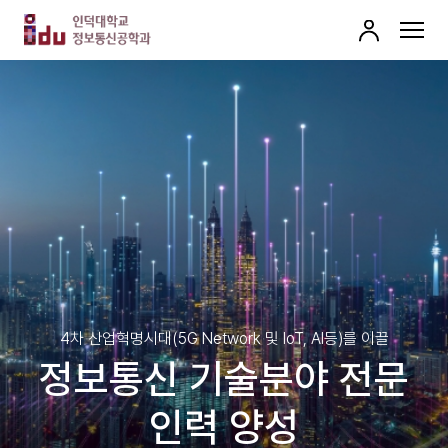
로
MENU
그
인
4차 산업혁명시대(5G Network 및 IoT, AI등)를 이끌
정보통신 기술분야 전문
인력 양성