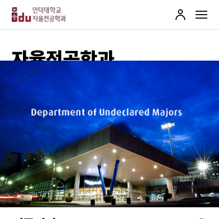
로
MENU
그
인
자율전공학과
Department of Undeclared Majors
진로 탐색 및 다양한 전공 체험을 통해 본인이 원하는 학
과를 스스로 선택할 수 있는 학생 주도 맞춤형, 자율전공
학과