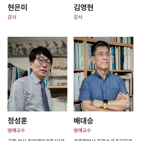
현은미
김영현
강사
강사
정성훈
배대승
명예교수
명예교수