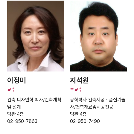
이정미
지석원
교수
부교수
건축 디자인학 박사/건축계획
공학박사 건축시공ㆍ품질기술
및 설계
사/건축재료및시공전공
덕관 4층
덕관 4층
02–950-7863
02-950-7490