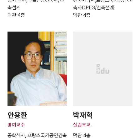
공학 석사,독일연방건축사/건
건축학박사,프랑스국가공인건
축설계
축사DPLG/건축설계
덕관 4층
덕관 4층
안용환
박재혁
명예교수
실습조교
공학석사, 프랑스국가공인건축
덕관 4층