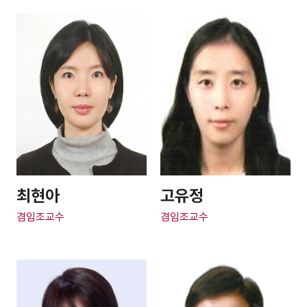
최현아
고유정
겸임조교수
겸임조교수