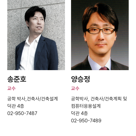
송준호
양승정
교수
교수
공학 박사,건축사/건축설계
공학박사, 건축사/건축계획 및
덕관 4층
컴퓨터응용설계
02-950-7487
덕관 4층
02-950-7489