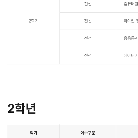
전선
컴퓨터활
2학기
전선
파이썬 
전선
응용통
전선
데이터
2학년
교
학기
이수구분
육