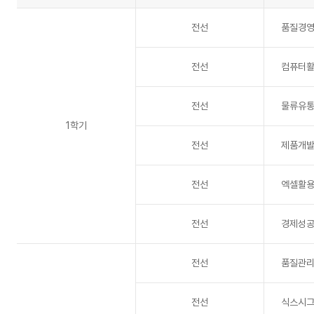
과
정
전선
품질경
1
학
기,
전선
컴퓨터활
2
학
기
전선
물류유
순
으
1학기
로
전선
제품개
볼
수
있
전선
엑셀활용
는
표
전선
경제성
전선
품질관
전선
식스시그