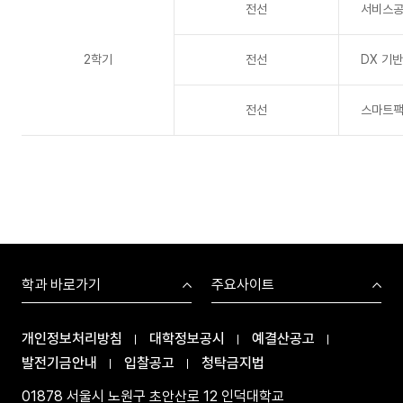
전선
서비스
2학기
전선
DX 기
전선
스마트
학과 바로가기
주요사이트
개인정보처리방침
대학정보공시
예결산공고
발전기금안내
입찰공고
청탁금지법
01878 서울시 노원구 초안산로 12 인덕대학교