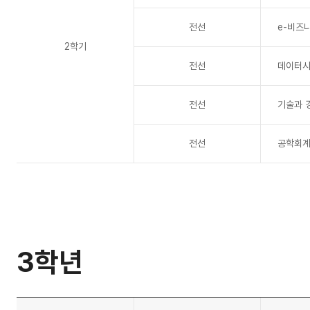
전선
e-비즈
2학기
전선
데이터
전선
기술과 
전선
공학회
3학년
교