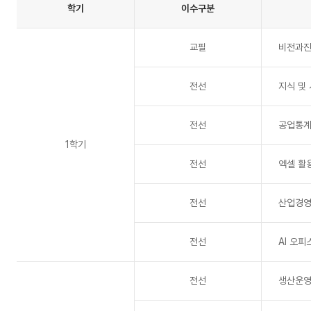
학기
이수구분
육
과
정
교필
비전과
1
학
기,
전선
지식 및
2
학
기
전선
공업통
순
으
1학기
로
전선
엑셀 활
볼
수
있
전선
산업경영
는
표
전선
AI 오
전선
생산운