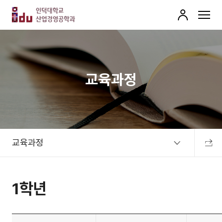
로
MENU
그
인
교육과정
교육과정
공유하
1학년
교