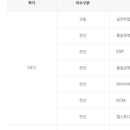
학기
이수구분
육
과
정
교필
실전취
1
학
기,
전선
품질경
2
학
기
전선
ERP
순
으
로
1학기
전선
품질공
볼
수
있
전선
데이터
는
표
전선
SCM
전선
캡스톤