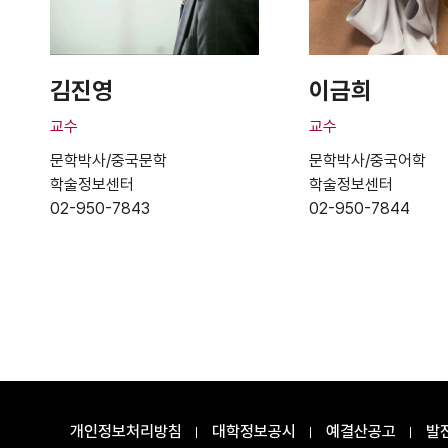
김진영
이금희
교수
교수
문학박사/중국문학
문학박사/중국어학
학술정보센터
학술정보센터
02-950-7843
02-950-7844
개인정보처리방침
대학정보공시
예결산공고
발