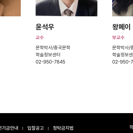
윤석우
왕페이
교수
부교수
문학박사/중국문학
문학박사/
학술정보센터
학술정보
02-950-7845
02-950-
전기금안내
입찰공고
청탁금지법