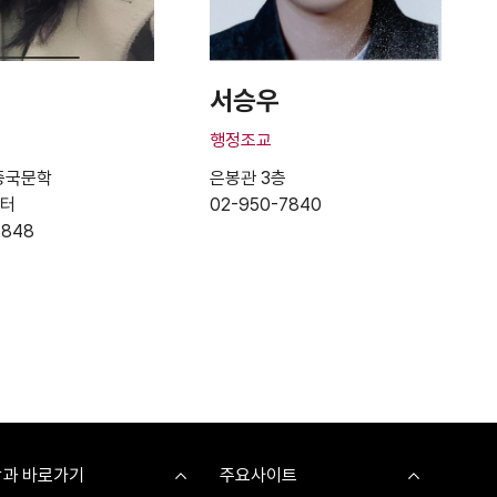
서승우
행정조교
중국문학
은봉관 3층
센터
02-950-7840
7848
학과 바로가기
주요사이트