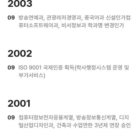
2003
09
방송연예과, 관광레저경영과, 중국어과 신설인가컴
퓨터소프트웨어과, 비서정보과 학과명 변경인가
2002
09
ISO 9001 국제인증 획득(학사행정시스템 운영 및
부가서비스)
2001
09
컴퓨터정보전자응용계열, 방송정보통신계열, 디지
털산업디자인과, 건축과 수업연한 3년제 연장 승인