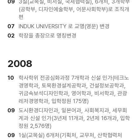
09
3실(교목실, 비서실, 국제협력실), 6개처, 3개학부
(공학부, 디자인예술학부, 어문사회학부)로 조직개
편
07
INDUK UNIVERSITY 로 교명(영문) 변경
02
학장을 총장으로 명칭변경
2008
10
학사학위 전공심화과정 7개학과 신설 인가(테크노
경영학과, 토목환경설계공학과, 건설정보공학과,
귀금속보석디자인학과, 영어학과, 비서학과, 관광
레저경영학과, 입학정원 175명)
09
도시환경디자인과, 일본어과, 사회복지과, 세무회
계과 신설 인가(3년제 11개과, 2년제 16개과, 입학
정원 2,576명)
09
1실(교목실) 6개처(기획처, 교무처, 산학협력처