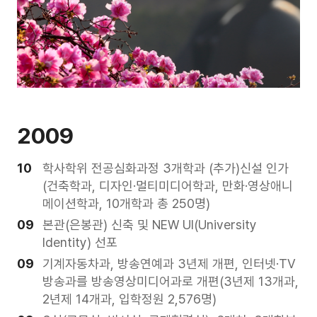
2009
10
학사학위 전공심화과정 3개학과 (추가)신설 인가
(건축학과, 디자인·멀티미디어학과, 만화·영상애니
메이션학과, 10개학과 총 250명)
09
본관(은봉관) 신축 및 NEW UI(University
Identity) 선포
09
기계자동차과, 방송연예과 3년제 개편, 인터넷·TV
방송과를 방송영상미디어과로 개편(3년제 13개과,
2년제 14개과, 입학정원 2,576명)