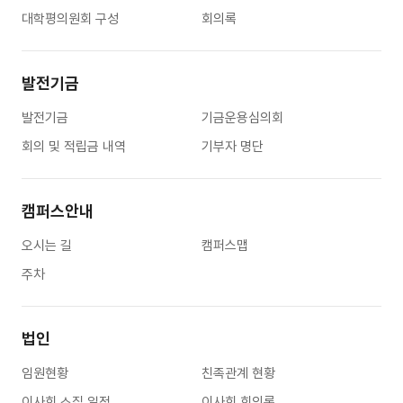
대학평의원회 구성
회의록
발전기금
발전기금
기금운용심의회
회의 및 적립금 내역
기부자 명단
캠퍼스안내
오시는 길
캠퍼스맵
주차
법인
임원현황
친족관계 현황
이사회 소집 일정
이사회 회의록