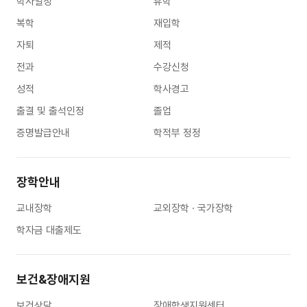
학사일정
휴학
복학
재입학
자퇴
제적
전과
수강신청
성적
학사경고
출결 및 출석인정
졸업
증명발급안내
학적부 정정
장학안내
교내장학
교외장학 · 국가장학
학자금 대출제도
보건&장애지원
보건상담
장애학생지원센터