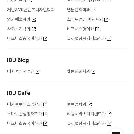
실내건축과
멀티미디어디자인학과
게임&VR콘텐츠디자인학과
웹툰만화학과
연기예술학과
스마트경영·비서학과
사회복지학과
비즈니스영어과
비즈니스중국어학과
글로벌항공서비스학과
IDU Blog
대학혁신사업단
웹툰만화학과
IDU Cafe
메카트로닉스공학과
토목공학과
스마트건설방재학과
리빙세라믹디자인학과
비즈니스중국어학과
글로벌항공서비스학과