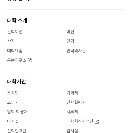
대학 소개
건학이념
비전
상징
연혁
대학요람
인덕역사관
은봉연구소
대학기관
조직도
기획처
교무처
산학협력처
입학·학생처
사무처
비서실
대학혁신사업단
산학협력단
감사실