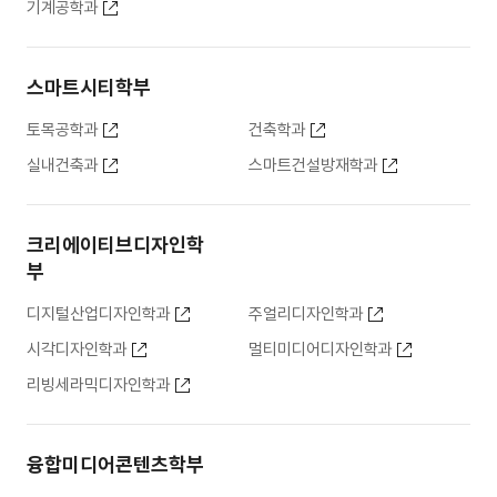
기계공학과
스마트시티학부
토목공학과
건축학과
실내건축과
스마트건설방재학과
크리에이티브디자인학
부
디지털산업디자인학과
주얼리디자인학과
시각디자인학과
멀티미디어디자인학과
리빙세라믹디자인학과
융합미디어콘텐츠학부