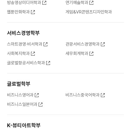
방송영상미디어학과
연기예술학과
웹툰만화학과
게임&VR콘텐츠디자인학과
서비스경영학부
스마트경영·비서학과
관광서비스경영학과
사회복지학과
세무회계학과
글로벌항공서비스학과
글로벌학부
비즈니스영어과
비즈니스중국어학과
비즈니스일본어과
K-뷰티아트학부