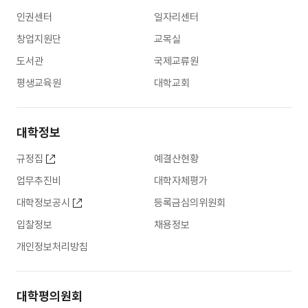
인권센터
일자리센터
창업지원단
교목실
도서관
국제교류원
평생교육원
대학교회
대학정보
규정집
예결산현황
업무추진비
대학자체평가
대학정보공시
등록금심의위원회
입찰정보
채용정보
개인정보처리방침
대학평의원회