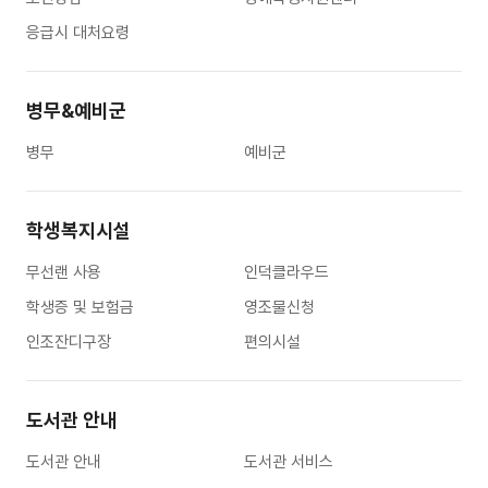
응급시 대처요령
병무&예비군
병무
예비군
학생복지시설
무선랜 사용
인덕클라우드
학생증 및 보험금
영조물신청
인조잔디구장
편의시설
도서관 안내
도서관 안내
도서관 서비스