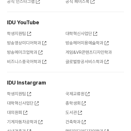
공식 인스타그램
공식 페이스북
IDU YouTube
학생지원팀
대학혁신사업단
방송영상미디어학과
방송헤어미용예술학과
방송메이크업학과
게임&VR콘텐츠디자인학과
비즈니스중국어학과
글로벌항공서비스학과
IDU Instargram
학생지원팀
국제교류원
대학혁신사업단
총학생회
대의원회
도서관
기계자동차공학과
건축학과