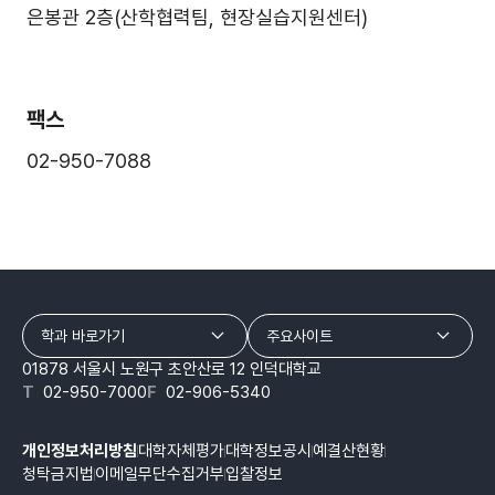
은봉관 2층(산학협력팀, 현장실습지원센터)
팩스
02-950-7088
학과 바로가기
주요사이트
01878 서울시 노원구 초안산로 12 인덕대학교
T
02-950-7000
F
02-906-5340
개인정보처리방침
대학자체평가
대학정보공시
예결산현황
청탁금지법
이메일무단수집거부
입찰정보