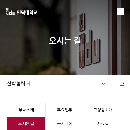
MENU
오시는 길
산학협력처
공유하
부서소개
주요업무
구성원소개
오시는 길
공지사항
자료실