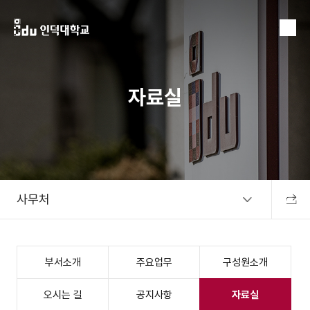
MENU
자료실
사무처
공유하
부서소개
주요업무
구성원소개
오시는 길
공지사항
자료실