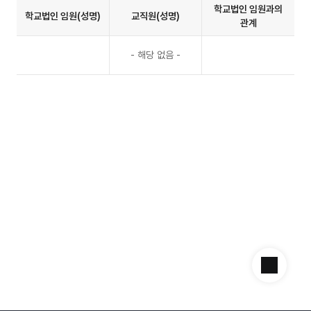
학
학교법인 임원과의
학교법인 임원(성명)
교직원(성명)
교
관계
법
인
내
내
- 해당 없음 -
임
용
용
원
없
없
(성
음
음
명),
교
직
원
(성
명),
학
교
법
인
임
원
과
의
관
계
항