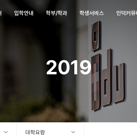
내
입학안내
학부/학과
학생서비스
인덕커뮤
2019
대학요람